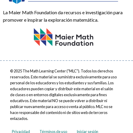
La Maier Math Foundation da recursos e investigación para
promover e inspirar la exploración matemática.
© 2025
The Math Learning Center ("MLC"). Todos los derechos
reservados. Este material se suministra exclusivamente para uso
personal de los educadores y los estudiantes y sus familias. Los
educadores pueden copiar y distribuir este material en el salón
de clases o en entornos digitales exclusivamente para fines
educativos. Este material NO se puede volver a distribuir ni
publicar nuevamente para acceso o venta al público. MLC no se
hace responsable del contenido ni de sitios web de terceros
enlazados.
Footer
User
Privacidad
Términos de uso
Iniciar sesión