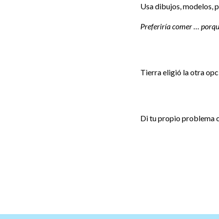
Usa dibujos, modelos, p
Preferiría comer … porq
Tierra eligió la otra opc
Di tu propio problema c