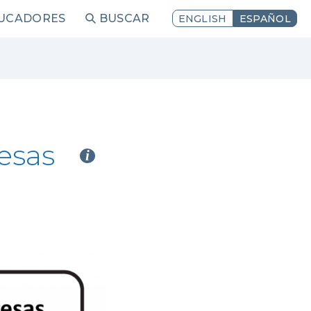
DUCADORES
BUSCAR
ENGLISH
ESPAÑOL
resas
i