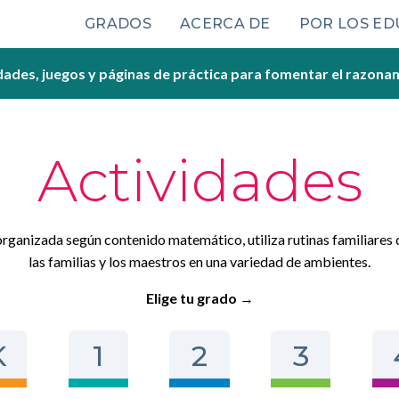
Main
GRADOS
ACERCA DE
POR LOS E
navigation
dades, juegos y páginas de práctica para fomentar el razona
Actividades
organizada según contenido matemático, utiliza rutinas familiares 
las familias y los maestros en una variedad de ambientes.
Elige tu grado →
K
1
2
3