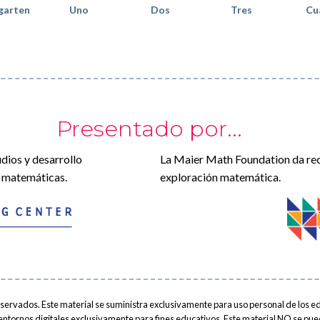
garten
Uno
Dos
Tres
Cu
Presentado por...
dios y desarrollo
La Maier Math Foundation da recu
d matemáticas.
exploración matemática.
ervados. Este material se suministra exclusivamente para uso personal de los ed
n entornos digitales exclusivamente para fines educativos. Este material NO se pu