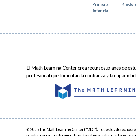
Primera
Kinder
infancia
El Math Learning Center crea recursos, planes de estu
profesional que fomentan la confianza y la capacida
© 2025
The Math Learning Center ("MLC"). Todos los derechos res
pueden copiar y distribuir este material en el salón de clases o e